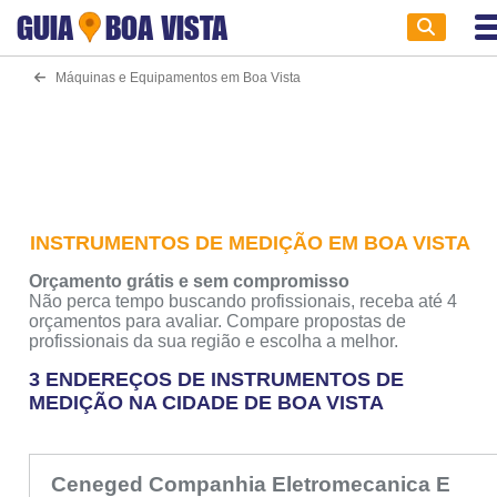
GUIA
BOA VISTA
Máquinas e Equipamentos em Boa Vista
INSTRUMENTOS DE MEDIÇÃO EM BOA VISTA
Orçamento grátis e sem compromisso
Não perca tempo buscando profissionais, receba até 4
orçamentos para avaliar. Compare propostas de
profissionais da sua região e escolha a melhor.
3 ENDEREÇOS DE INSTRUMENTOS DE
MEDIÇÃO NA CIDADE DE BOA VISTA
Ceneged Companhia Eletromecanica E