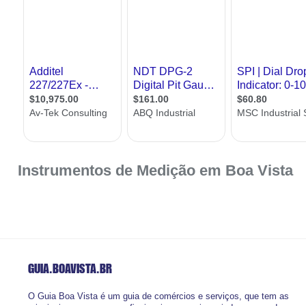
Instrumentos de Medição em Boa Vista
GUIA.BOAVISTA
.BR
O Guia Boa Vista é um guia de comércios e serviços, que tem as