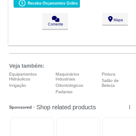
Ter:
09:00 - 18:00
Receba Orçamentos Grátis
Qua:
09:00 - 18:00
Qui:
09:00 - 18:00
●
Sex:
09:00 - 18:00
Fechado
Mapa
Sáb:
Fechado
Comente
Dom:
Fechado
Veja também:
Equipamentos
Maquinários
Pintura
Hidráulicos
Industriais
Salão de
Irrigação
Odontológicos
Beleza
Padarias