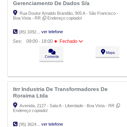
Gerenciamento De Dados S/a
Rua Doutor Arnaldo Brandão, 905 A - São Francisco -
Boa Vista - RR
Endereço copiado!
ver telefone
(85) 3392-6950
●
Sex:
09:00 - 18:00
Fechado
Seg:
09:00 - 18:00
Mapa
Ter:
09:00 - 18:00
Comente
Qua:
09:00 - 18:00
Qui:
09:00 - 18:00
●
Sex:
09:00 - 18:00
Fechado
Sáb:
Fechado
Dom:
Fechado
Itrr Industria De Transformadores De
Roraima Ltda
Avenida, 2127 - Sala A - Liberdade - Boa Vista - RR
Endereço copiado!
ver telefone
(95) 3624-2242