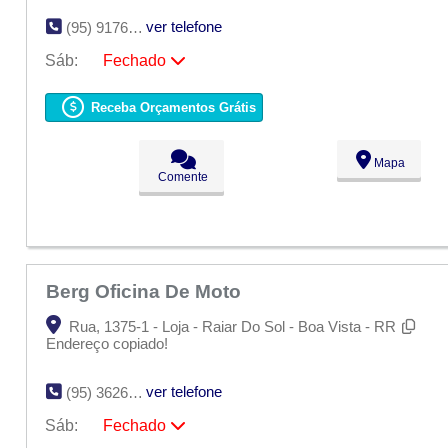
ver telefone
(95) 9176-3002
Sáb:
Fechado
Seg:
09:00 - 18:00
Ter:
09:00 - 18:00
Receba Orçamentos Grátis
Qua:
09:00 - 18:00
Qui:
09:00 - 18:00
Sex:
09:00 - 18:00
Mapa
Sáb:
Fechado
Comente
Dom:
Fechado
Berg Oficina De Moto
Rua, 1375-1 - Loja - Raiar Do Sol - Boa Vista - RR
Endereço copiado!
ver telefone
(95) 3626-7180
Sáb:
Fechado