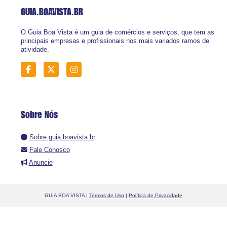
GUIA.BOAVISTA
.BR
O Guia Boa Vista é um guia de comércios e serviços, que tem as
principais empresas e profissionais nos mais variados ramos de
atividade.
Sobre Nós
Sobre guia.boavista.br
Fale Conosco
Anuncie
GUIA BOA VISTA |
Termos de Uso
|
Política de Privacidade