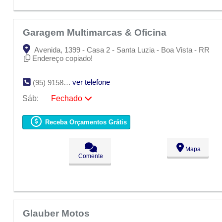
Garagem Multimarcas & Oficina
Avenida, 1399 - Casa 2 - Santa Luzia - Boa Vista - RR
Endereço copiado!
ver telefone
(95) 9158-7634
Sáb:
Fechado
Seg:
09:00 - 18:00
Ter:
09:00 - 18:00
Receba Orçamentos Grátis
Qua:
09:00 - 18:00
Qui:
09:00 - 18:00
Sex:
09:00 - 18:00
Mapa
Sáb:
Fechado
Comente
Dom:
Fechado
Glauber Motos