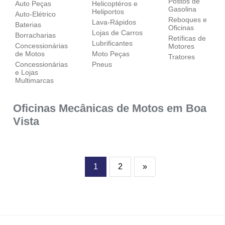
Postos de
Auto Peças
Helicoptéros e
Gasolina
Heliportos
Auto-Elétrico
Reboques e
Lava-Rápidos
Baterias
Oficinas
Lojas de Carros
Borracharias
Retíficas de
Lubrificantes
Concessionárias
Motores
de Motos
Moto Peças
Tratores
Concessionárias
Pneus
e Lojas
Multimarcas
Oficinas Mecânicas de Motos em Boa
Vista
1
2
»