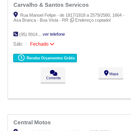
Carvalho & Santos Servicos
Rua Manoel Felipe - de 1817/1818 a 2579/2580, 1664 -
Asa Branca - Boa Vista - RR
Endereço copiado!
ver telefone
(95) 9914-1390
Sáb:
Fechado
Seg:
09:00 - 18:00
Ter:
09:00 - 18:00
Receba Orçamentos Grátis
Qua:
09:00 - 18:00
Qui:
09:00 - 18:00
Sex:
09:00 - 18:00
Mapa
Sáb:
Fechado
Comente
Dom:
Fechado
Central Motos