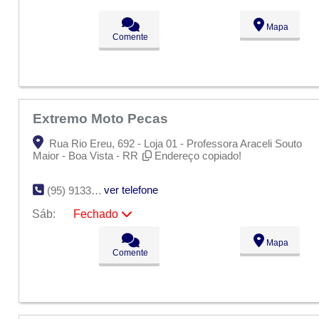
Qui:
09:00 - 18:00
Sex:
09:00 - 18:00
Mapa
Sáb:
Fechado
Comente
Dom:
Fechado
Extremo Moto Pecas
Rua Rio Ereu, 692 - Loja 01 - Professora Araceli Souto
Maior - Boa Vista - RR
Endereço copiado!
ver telefone
(95) 9133-0143
Sáb:
Fechado
Seg:
09:00 - 18:00
Mapa
Ter:
09:00 - 18:00
Comente
Qua:
09:00 - 18:00
Qui:
09:00 - 18:00
Sex:
09:00 - 18:00
Sáb:
Fechado
Dom:
Fechado