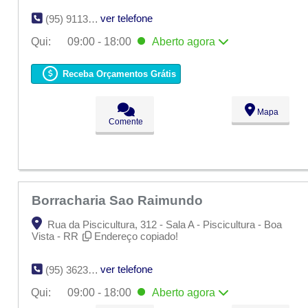
ver telefone
(95) 9113-6611
Qui:
09:00 - 18:00
Aberto
agora
Seg:
09:00 - 18:00
Ter:
09:00 - 18:00
Receba Orçamentos Grátis
Qua:
09:00 - 18:00
Qui:
09:00 - 18:00
Aberto
agora
Sex:
09:00 - 18:00
Mapa
Sáb:
Fechado
Comente
Dom:
Fechado
Borracharia Sao Raimundo
Rua da Piscicultura, 312 - Sala A - Piscicultura - Boa
Vista - RR
Endereço copiado!
ver telefone
(95) 3623-8262
Qui:
09:00 - 18:00
Aberto
agora