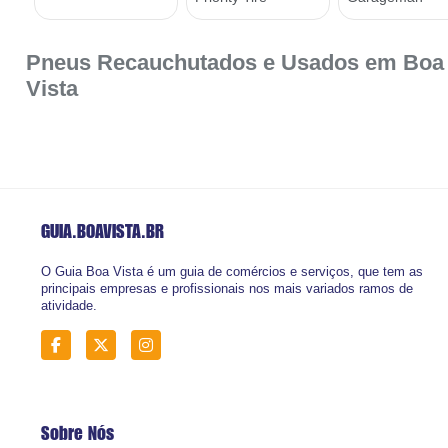
Pneus Recauchutados e Usados em Boa
Vista
GUIA.BOAVISTA
.BR
O Guia Boa Vista é um guia de comércios e serviços, que tem as
principais empresas e profissionais nos mais variados ramos de
atividade.
Sobre Nós