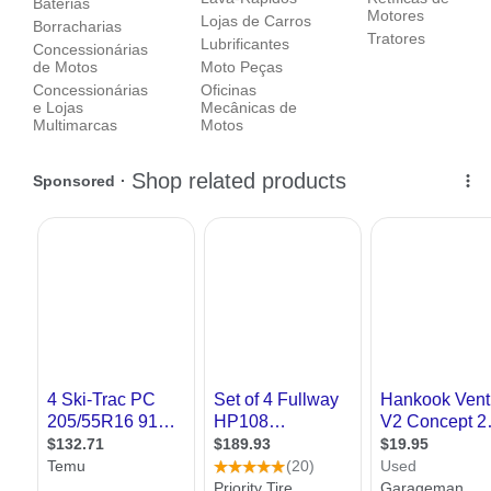
Baterias
Motores
Lojas de Carros
Borracharias
Tratores
Lubrificantes
Concessionárias
de Motos
Moto Peças
Concessionárias
Oficinas
e Lojas
Mecânicas de
Multimarcas
Motos