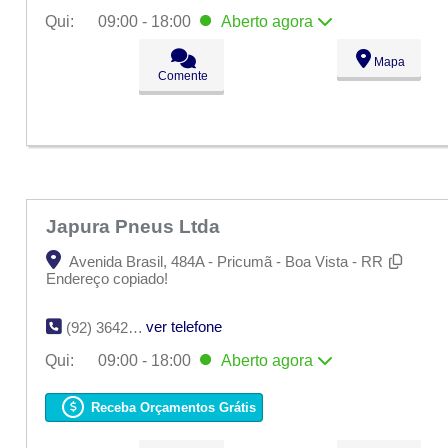
Qui:
09:00 - 18:00
Aberto
agora
Seg:
09:00 - 18:00
Mapa
Ter:
09:00 - 18:00
Comente
Qua:
09:00 - 18:00
Qui:
09:00 - 18:00
Aberto
agora
Sex:
09:00 - 18:00
Sáb:
Fechado
Dom:
Fechado
Japura Pneus Ltda
Avenida Brasil, 484A - Pricumã - Boa Vista - RR
Endereço copiado!
ver telefone
(92) 3642-1313
Qui:
09:00 - 18:00
Aberto
agora
Seg:
09:00 - 18:00
Ter:
09:00 - 18:00
Receba Orçamentos Grátis
Qua:
09:00 - 18:00
Qui:
09:00 - 18:00
Aberto
agora