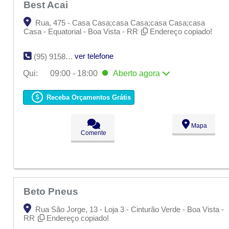
Best Acai
Rua, 475 - Casa Casa;casa Casa;casa Casa;casa
Casa - Equatorial - Boa Vista - RR
Endereço copiado!
ver telefone
(95) 9158-9288
Qui:
09:00 - 18:00
Aberto
agora
Seg:
09:00 - 18:00
Ter:
09:00 - 18:00
Receba Orçamentos Grátis
Qua:
09:00 - 18:00
Qui:
09:00 - 18:00
Aberto
agora
Sex:
09:00 - 18:00
Mapa
Sáb:
Fechado
Comente
Dom:
Fechado
Beto Pneus
Rua São Jorge, 13 - Loja 3 - Cinturão Verde - Boa Vista -
RR
Endereço copiado!